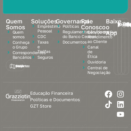
Quem
Soluções
Governança
Fale
Baixe
Google Pl
App
Somos
Conosco
o
Empréstimo
Políticas
Pessoal
App
Regulamentação/Normativa
Quem
Serviço de
CDC
do Banco Central
somos
Atendimento
ao Cliente
Taxas
Documentos
Conheça
e
o Grupo
Canal
Tarifas
de
Correspondentes
Ética
Seguros
Bancários
Ouvidoria
Encontre a loja mais próxima de você
Central de
Negociação
Educação Financeira
Políticas e Documentos
GZT Store