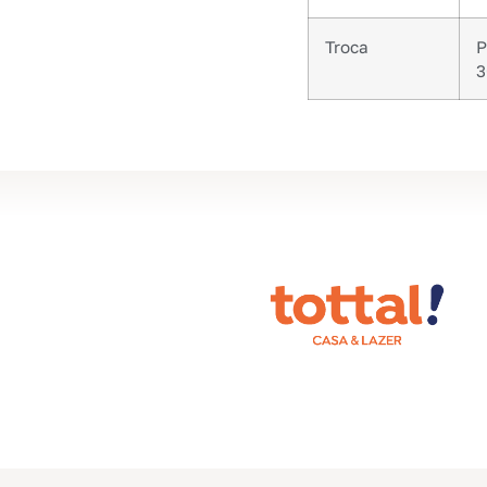
Troca
P
3