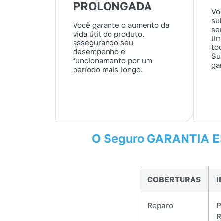
PROLONGADA
Vo
su
Você garante o aumento da
se
vida útil do produto,
li
assegurando seu
to
desempenho e
Su
funcionamento por um
ga
período mais longo.
O Seguro GARANTIA ES
COBERTURAS
Reparo
P
R