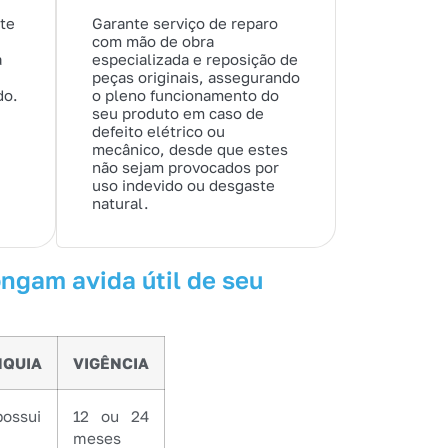
te
Garante serviço de reparo
com mão de obra
a
especializada e reposição de
peças originais, assegurando
do.
o pleno funcionamento do
seu produto em caso de
defeito elétrico ou
mecânico, desde que estes
não sejam provocados por
uso indevido ou desgaste
natural.
gam avida útil de seu
NQUIA
VIGÊNCIA
possui
12 ou 24
meses