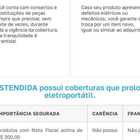
cê conta com consertos e
Caso seu produto apresen
bstituições de peças
defeitos elétricos ou
mpre que precisar, sem
mecânicos, você garante 
mite de vezes, durante
troca por um item novo,
da a vigência da cobertura.
igual ou similar ao adquiri
a tranquilidade é
rantida!
TENDIDA possui coberturas que prolon
eletroportátil.
IMPORTÂNCIA SEGURADA
CARÊNCIA
FRA
rodutos com Nota Fiscal acima de
Não possui
Não 
$ 300,00