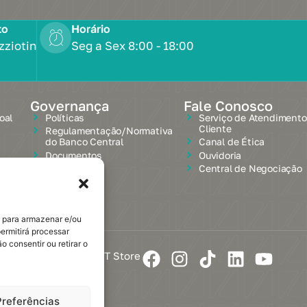
to
Horário
zziotin
Seg a Sex 8:00 - 18:00
Governança
Fale Conosco
oal
Políticas
Serviço de Atendimento
Cliente
Regulamentação/Normativa
do Banco Central
Canal de Ética
Documentos
Ouvidoria
Central de Negociação
s para armazenar e/ou
ermitirá processar
 consentir ou retirar o
icas e Documentos
GZT Store
Preferências