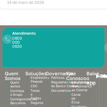
14 de maio de 2026
Atendimento
0800
000
0630
Quem
Soluções
Governança
Fale
Baixe
Google Pl
App
Somos
Conosco
o
Empréstimo
Políticas
Pessoal
App
Regulamentação/Normativa
Quem
Serviço de
CDC
do Banco Central
somos
Atendimento
ao Cliente
Taxas
Documentos
Conheça
e
o Grupo
Canal
Tarifas
de
Correspondentes
Ética
Seguros
Bancários
Ouvidoria